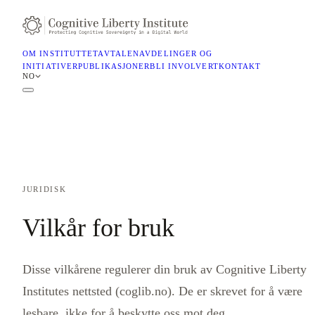
OM INSTITUTTET
AVTALEN
AVDELINGER OG
INITIATIVER
PUBLIKASJONER
BLI INVOLVERT
KONTAKT
NO
JURIDISK
Vilkår for bruk
Disse vilkårene regulerer din bruk av Cognitive Liberty
Institutes nettsted (coglib.no). De er skrevet for å være
lesbare, ikke for å beskytte oss mot deg.